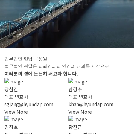
법무법인 현답 구성원
법무법인 현답은 의뢰인과의 인연과 신뢰를 시작으로
여러분의 곁에 든든히 서고자 합니다.
장심건
한경수
대표 변호사
대표 변호사
sgjang@hyundap.com
khan@hyundap.com
View More
View More
김창호
황찬근