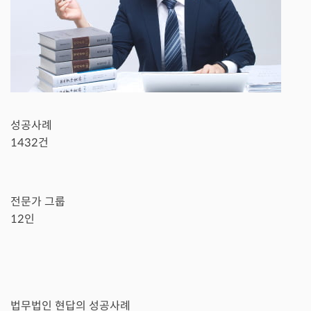
성공사례
1432
건
전문가 그룹
12
인
법무법인 현답의 성공사례