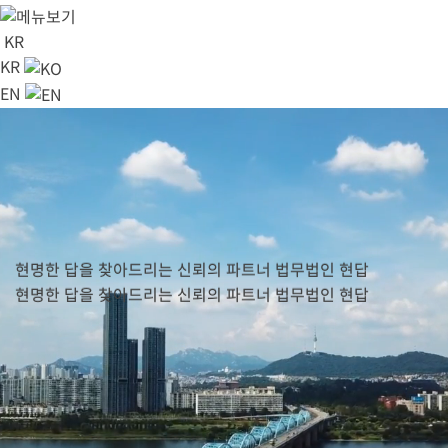
KR
KR
EN
사기·형사 센터
부동산·건설 센터
대표 번호
02-6929-0514
상담문의
신청
현명한 답을 찾아드리는 신뢰의 파트너
법무법인 현답
현명한 답을 찾아드리는 신뢰의 파트너
법무법인 현답