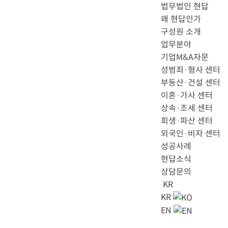
법무법인 현답
메뉴 건너뛰기
왜 현답인가
구성원 소개
업무분야
기업M&A자문
성범죄·형사 센터
부동산·건설 센터
이혼·가사 센터
상속·조세 센터
회생·파산 센터
외국인·비자 센터
성공사례
현답소식
상담문의
KR
KR
EN